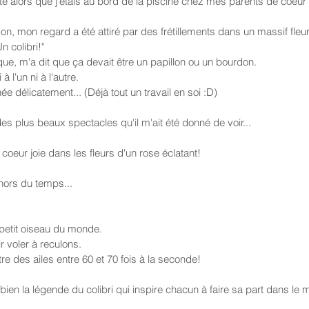
été alors que j'étais au bord de la piscine chez mes parents de coeur
son, mon regard a été attiré par des frétillements dans un massif fleur
n colibri!"
ue, m'a dit que ça devait être un papillon ou un bourdon.
 l'un ni à l'autre.
e délicatement... (Déjà tout un travail en soi :D)
n des plus beaux spectacles qu'il m'ait été donné de voir...
 coeur joie dans les fleurs d'un rose éclatant!
ors du temps...
s petit oiseau du monde.
ir voler à reculons.
tre des ailes entre 60 et 70 fois à la seconde!
 bien la légende du colibri qui inspire chacun à faire sa part dans le 