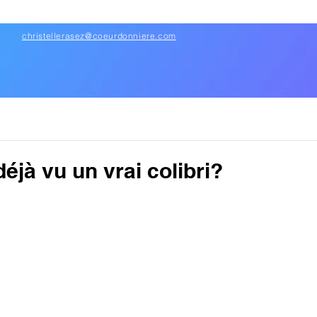
christellerasez@coeurdonniere.com
éjà vu un vrai colibri?