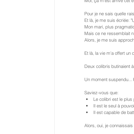
Moi, ça m'est arrivé cet 
Pour je ne sais quelle rai
Et là, je me suis écriée: "U
Mon mari, plus pragmatiq
Mais ce ne ressemblait ni à
Alors, je me suis approché
Et là, la vie m'a offert u
Deux colibris butinaient à
Un moment suspendu... h
Saviez-vous que:
Le colibri est le plu
Il est le seul à pouvo
Il est capable de bat
Alors, oui, je connaissais