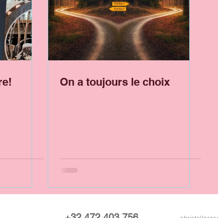
re!
On a toujours le choix
+32 472 403 756
christeller