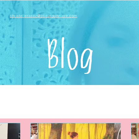
christellerasez@coeurdonniere.com
Blog