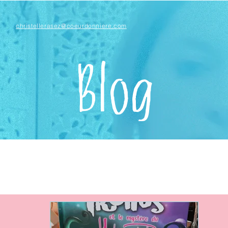
christellerasez@coeurdonniere.com
Blog