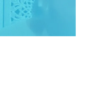
+32 472 403 756
christellerasez@coeurdonni
ere.com
© 2022 Coeurdonnière par Christelle Rasez . Mentions légales .
Site créé par
Miss Gé Creative Explorer