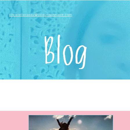
christellerasez@coeurdonniere.com
Blog