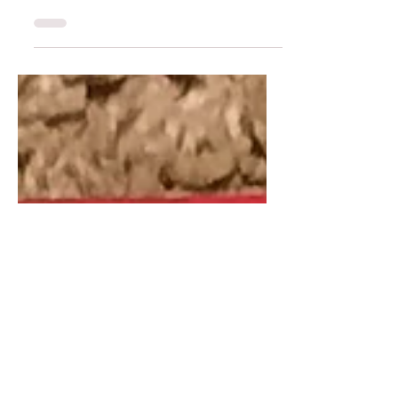
Ce livre, je l'ai reçu lors d'une formation en
reconnexion émotionnelle chez l'enfant que
j'animais avec chouchou cet été. Mathilde,
je...