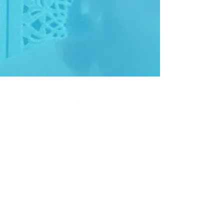
+32 472 403 756
christellerasez@coeurdonni
ere.com
© 2022 Coeurdonnière par Christelle Rasez . Mentions légales .
Site créé par
Miss Gé Creative Explorer