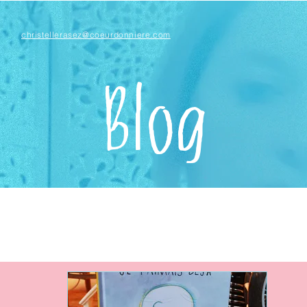
christellerasez@coeurdonniere.com
Blog