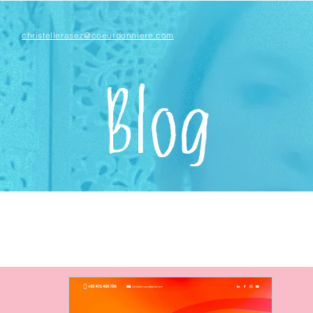
christellerasez@coeurdonniere.com
Blog